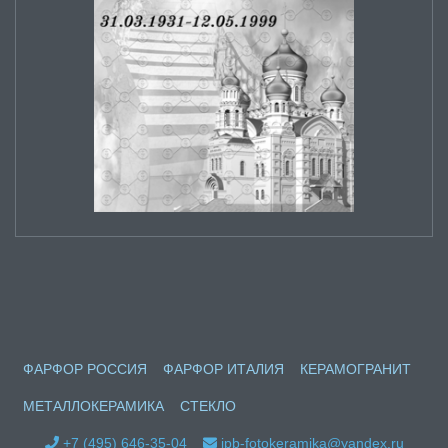
ФАРФОР РОССИЯ
ФАРФОР ИТАЛИЯ
КЕРАМОГРАНИТ
МЕТАЛЛОКЕРАМИКА
СТЕКЛО
+7 (495) 646-35-04
ipb-fotokeramika@yandex.ru